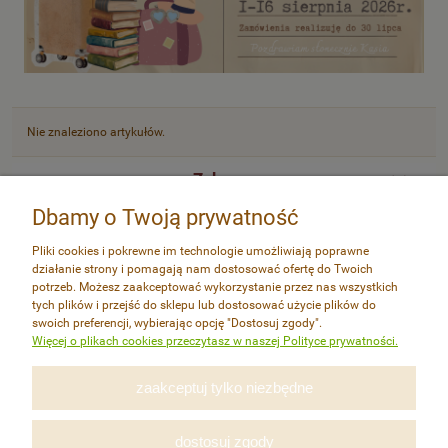
Nie znaleziono artykułów.
Zakupy
Dbamy o Twoją prywatność
Pomoc
Pliki cookies i pokrewne im technologie umożliwiają poprawne
działanie strony i pomagają nam dostosować ofertę do Twoich
Moje konto
potrzeb. Możesz zaakceptować wykorzystanie przez nas wszystkich
tych plików i przejść do sklepu lub dostosować użycie plików do
swoich preferencji, wybierając opcję "Dostosuj zgody".
Informacje
Więcej o plikach cookies przeczytasz w naszej Polityce prywatności.
zaakceptuj tylko niezbędne
Autorska
Pracownia Papieru CZERPALNIA.PL 2014-2026 R.
dostosuj zgody